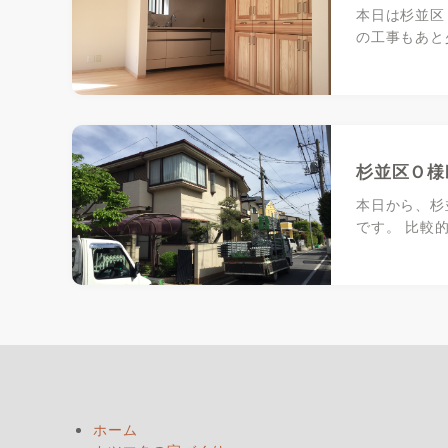
本日は杉並区
の工事もあと
杉並区Ｏ様
本日から、杉
です。 比較
ホーム