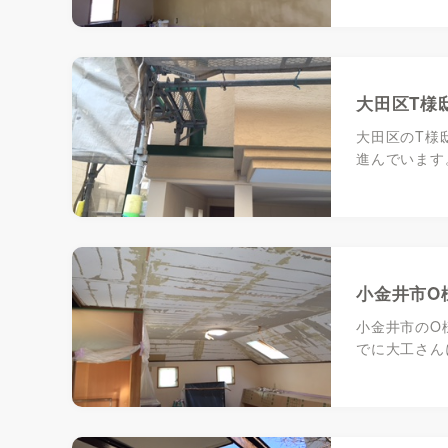
大田区T様
大田区のT様
進んでいます
小金井市O
小金井市のO
でに大工さん