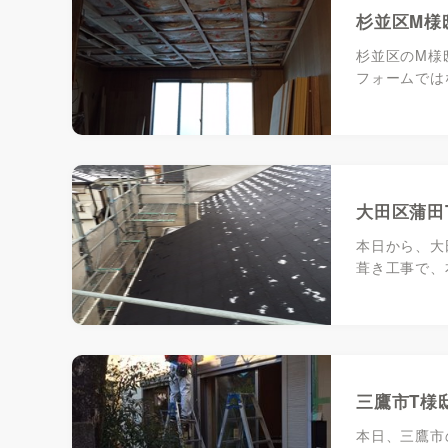
杉並区M様
杉並区のM様
フォームでは
大田区蒲田
本日から、大
葺き工事で、
三鷹市T様
本日、三鷹市