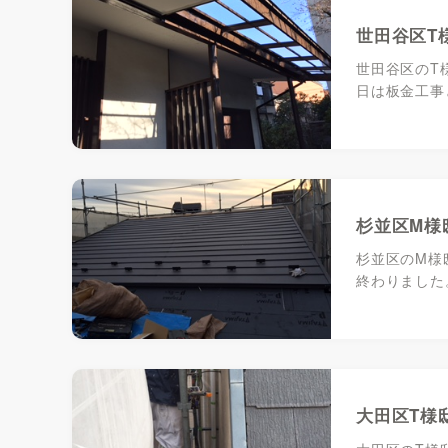
世田谷区T
世田谷区のT
日は板金工事
杉並区M様
杉並区のM様
終わりました
大田区T様