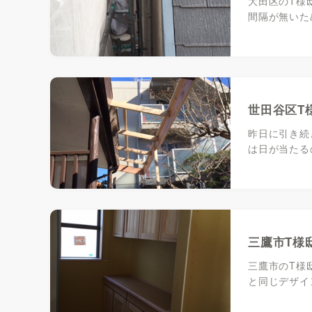
大田区のT様
間隔が無いた
世田谷区T
昨日に引き続
は日が当たる
三鷹市T様
三鷹市のT様
と同じデザイ