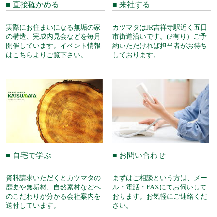
■ 直接確かめる
■ 来社する
実際にお住まいになる無垢の家
カツマタはJR吉祥寺駅近く五日
の構造、完成内見会などを毎月
市街道沿いです。(P有り）ご予
開催しています。イベント情報
約いただければ担当者がお待ち
はこちらよりご覧下さい。
しております。
■ 自宅で学ぶ
■ お問い合わせ
資料請求いただくとカツマタの
まずはご相談という方は、メー
歴史や無垢材、自然素材などへ
ル・電話・FAXにてお伺いして
のこだわりが分かる会社案内を
おります。お気軽にご連絡くだ
送付しています。
さい。