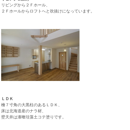
リビングから２Ｆホール、
２Ｆホールからロフトへと吹抜けになっています。
ＬＤＫ
檜７寸角の大黒柱のあるＬＤＫ、
床は北海道産のナラ材、
壁天井は漆喰珪藻土コテ塗りです。