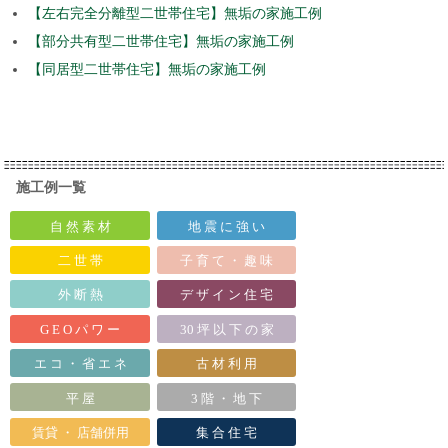
【左右完全分離型二世帯住宅】無垢の家施工例
【部分共有型二世帯住宅】無垢の家施工例
【同居型二世帯住宅】無垢の家施工例
施工例一覧
自 然 素 材
地 震 に 強 い
二 世 帯
子 育 て ・ 趣 味
外 断 熱
デ ザ イ ン 住 宅
G E O パ ワ ー
30 坪 以 下 の 家
エ コ ・ 省 エ ネ
古 材 利 用
平 屋
3 階 ・ 地 下
賃貸 ・ 店舗併用
集 合 住 宅