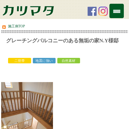
施工例TOP
グレーチングバルコニーのある無垢の家N.Y様邸
white
二世帯
地震に強い
自然素材