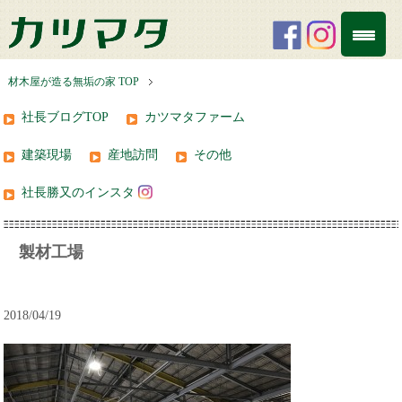
材木屋が造る無垢の家 TOP
社長ブログTOP
カツマタファーム
建築現場
産地訪問
その他
社長勝又のインスタ
製材工場
2018/04/19