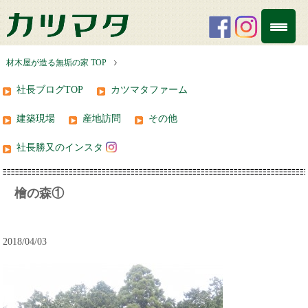
材木屋が造る無垢の家 TOP
社長ブログTOP
カツマタファーム
建築現場
産地訪問
その他
社長勝又のインスタ
檜の森①
2018/04/03