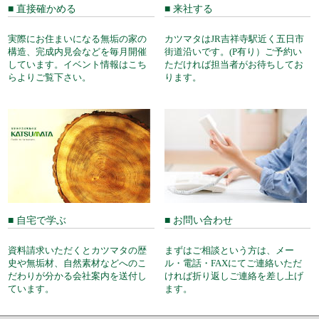
■ 直接確かめる
■ 来社する
実際にお住まいになる無垢の家の
カツマタはJR吉祥寺駅近く五日市
構造、完成内見会などを毎月開催
街道沿いです。(P有り）ご予約い
しています。イベント情報はこち
ただければ担当者がお待ちしてお
らよりご覧下さい。
ります。
■ 自宅で学ぶ
■ お問い合わせ
資料請求いただくとカツマタの歴
まずはご相談という方は、メー
史や無垢材、自然素材などへのこ
ル・電話・FAXにてご連絡いただ
だわりが分かる会社案内を送付し
ければ折り返しご連絡を差し上げ
ています。
ます。