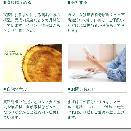
■ 直接確かめる
■ 来社する
実際にお住まいになる無垢の家の
カツマタはJR吉祥寺駅近く五日市
構造、完成内見会などを毎月開催
街道沿いです。(P有り）ご予約い
しています。イベント情報はこち
ただければ担当者がお待ちしてお
らよりご覧下さい。
ります。
■ 自宅で学ぶ
■ お問い合わせ
資料請求いただくとカツマタの歴
まずはご相談という方は、メー
史や無垢材、自然素材などへのこ
ル・電話・FAXにてご連絡いただ
だわりが分かる会社案内を送付し
ければ折り返しご連絡を差し上げ
ています。
ます。