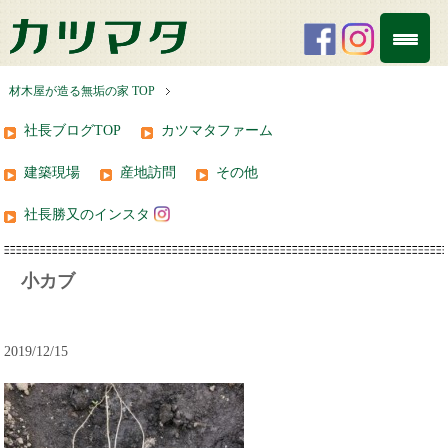
材木屋が造る無垢の家 TOP
社長ブログTOP
カツマタファーム
建築現場
産地訪問
その他
社長勝又のインスタ
小カブ
2019/12/15