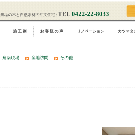
TEL
0422-22-8033
で無垢の木と自然素材の注文住宅
/
施 工 例
お 客 様 の 声
リノベーション
カツマタ
建築現場
産地訪問
その他