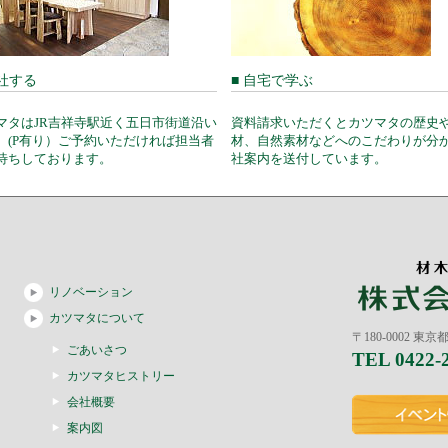
来社する
■ 自宅で学ぶ
マタはJR吉祥寺駅近く五日市街道沿い
資料請求いただくとカツマタの歴史
。(P有り）ご予約いただければ担当者
材、自然素材などへのこだわりが分
待ちしております。
社案内を送付しています。
リノベーション
カツマタについて
〒180-0002 東
ごあいさつ
TEL 0422-
カツマタヒストリー
会社概要
案内図