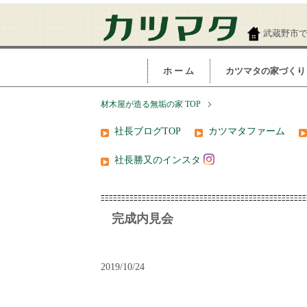
武蔵野市
ホ ー ム
カツマタの家づくり
材木屋が造る無垢の家 TOP
社長ブログTOP
カツマタファーム
社長勝又のインスタ
完成内見会
2019/10/24