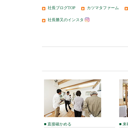
社長ブログTOP
カツマタファーム
社長勝又のインスタ
■ 直接確かめる
■ 