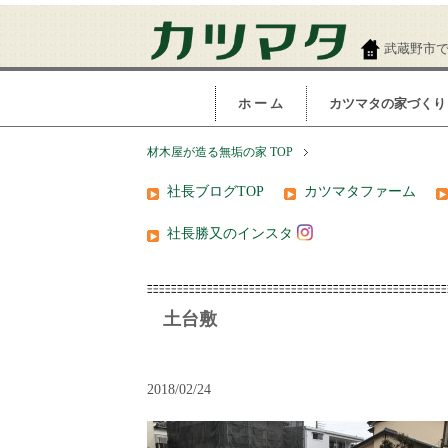
武蔵野市
ホ ー ム
カツマタの家づくり
材木屋が造る無垢の家 TOP
社長ブログTOP
カツマタファーム
社長勝又のインスタ
土台敷
2018/02/24