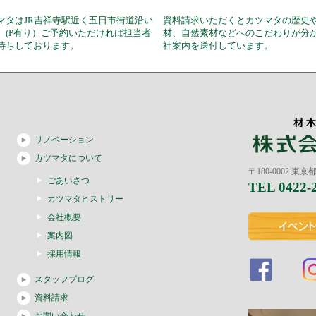
マタはJR吉祥寺駅近く五日市街道沿い
資料請求いただくとカツマタの歴史
。(P有り）ご予約いただければ担当者
材、自然素材などへのこだわりが分
待ちしております。
社案内を送付しています。
リノベーション
カツマタについて
〒180-0002 東
ごあいさつ
TEL 0422-
カツマタヒストリー
会社概要
案内図
採用情報
スタッフブログ
資料請求