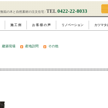
TEL
0422-22-8033
で無垢の木と自然素材の注文住宅
/
施 工 例
お 客 様 の 声
リノベーション
カツマタ
建築現場
産地訪問
その他