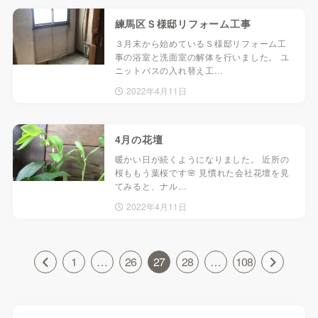
練馬区Ｓ様邸リフォーム工事
３月末から始めているＳ様邸リフォーム工
事の浴室と洗面室の解体を行いました。 ユ
ニットバスの入れ替え工…
2022年4月11日
4月の花壇
暖かい日が続くようになりました。 近所の
桜ももう葉桜です🌸 見慣れた会社花壇を見
てみると、ナル…
2022年4月11日
1
…
26
27
28
…
108