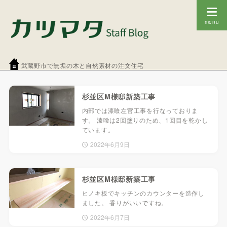
武蔵野市で無垢の木と自然素材の注文住宅
杉並区M様邸新築工事
内部では漆喰左官工事を行なっておりま
す。 漆喰は2回塗りのため、1回目を乾かし
ています。
2022年6月9日
杉並区M様邸新築工事
ヒノキ板でキッチンのカウンターを造作し
ました。 香りがいいですね。
2022年6月7日