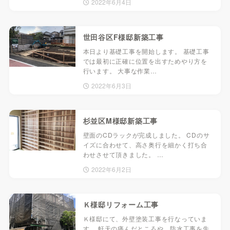
2022年6月4日
世田谷区F様邸新築工事
本日より基礎工事を開始します。 基礎工事
では最初に正確に位置を出すためやり方を
行います。 大事な作業…
2022年6月3日
杉並区M様邸新築工事
壁面のCDラックが完成しました。 CDのサ
イズに合わせて、高さ奥行を細かく打ち合
わせさせて頂きました。 …
2022年6月2日
Ｋ様邸リフォーム工事
Ｋ様邸にて、外壁塗装工事を行なっていま
す。 軒天の痛んだところや、防水工事を先