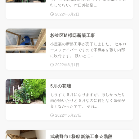
行して行い、昨日外部足…
2022年6月2日
杉並区M様邸新築工事
小屋裏の断熱工事が完了しました。 セルロ
ースファイバーですので不織布を張り内部
に吹付ます。 狭いとこ…
2022年6月1日
5月の花壇
もうすぐ６月になりますが、涼しかったり
雨が続いたりと５月なのに何となく気候が
良くなかったです。 それ…
2022年5月27日
武蔵野市T様邸新築工事☆階段