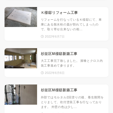
Ｋ様邸リフォーム工事
リフォームを行なっているＫ様邸にて、車
庫にある散水栓の蓋が割れてしまったの
で、取り寄せ出来ないの相…
2022年6月7日
杉並区M様邸新築工事
大工工事完了致しました。 漆喰とクロス内
装工事進めて参ります。
2022年6月6日
杉並区M様邸新築工事
外部ではモルタル2回塗りの後、養生期間を
とりまして、吹付塗装工事を行なっており
ます。 外壁の色は少し…