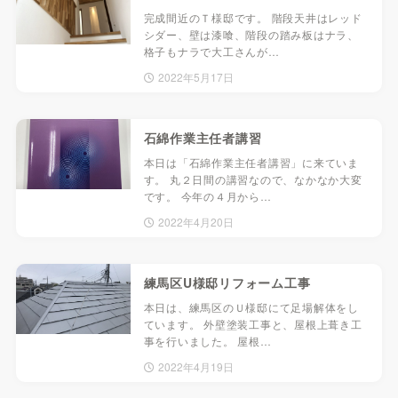
完成間近のＴ様邸です。 階段天井はレッド
シダー、壁は漆喰、階段の踏み板はナラ、
格子もナラで大工さんが…
2022年5月17日
石綿作業主任者講習
本日は「石綿作業主任者講習」に来ていま
す。 丸２日間の講習なので、なかなか大変
です。 今年の４月から…
2022年4月20日
練馬区U様邸リフォーム工事
本日は、練馬区のＵ様邸にて足場解体をし
ています。 外壁塗装工事と、屋根上葺き工
事を行いました。 屋根…
2022年4月19日