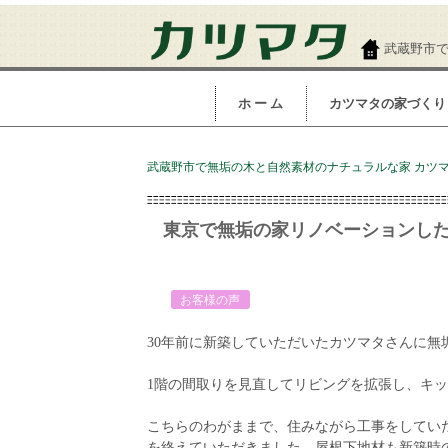
武蔵野市
ホ ー ム
カツマタの家づくり
武蔵野市で無垢の木と自然素材のナチュラルな家 カツマタ
東京で無垢の家リノベーションした
white
お客様の声
30年前に新築していただいたカツマタさんに
1階の間取りを見直してリビングを拡張し、キ
こちらのわがままで、住みながら工事をしてい
を終えていただきました。屋根下地材も新築時