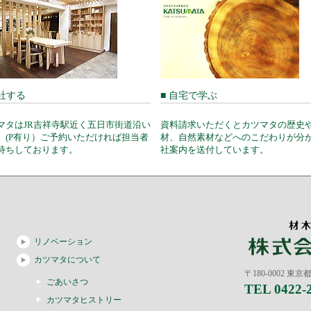
来社する
■ 自宅で学ぶ
マタはJR吉祥寺駅近く五日市街道沿い
資料請求いただくとカツマタの歴史
。(P有り）ご予約いただければ担当者
材、自然素材などへのこだわりが分
待ちしております。
社案内を送付しています。
リノベーション
カツマタについて
〒180-0002 東
ごあいさつ
TEL 0422-
カツマタヒストリー