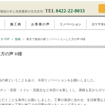
TEL
0422-22-8033
で無垢の木と自然素材の注文住宅
/
施 工 例
お 客 様 の 声
リノベーション
カツマタ
 TOP
投稿
東京で無垢の家リノベーションした方の声 H様
方の声 H様
無垢の家ということもあり、今回リノベーションをお願いしました。
ッチン・浴室・トイレ・洗面台など水回りを新しくし、屋根も瓦からガ
ただくことを条件にお願いしました。工事の進捗に合わせ、生活家電な
の無垢材と丁寧な施工で今回重ね張りをしなくて済みました。