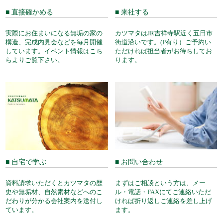
■ 直接確かめる
■ 来社する
実際にお住まいになる無垢の家の
カツマタはJR吉祥寺駅近く五日市
構造、完成内見会などを毎月開催
街道沿いです。(P有り）ご予約い
しています。イベント情報はこち
ただければ担当者がお待ちしてお
らよりご覧下さい。
ります。
■ 自宅で学ぶ
■ お問い合わせ
資料請求いただくとカツマタの歴
まずはご相談という方は、メー
史や無垢材、自然素材などへのこ
ル・電話・FAXにてご連絡いただ
だわりが分かる会社案内を送付し
ければ折り返しご連絡を差し上げ
ています。
ます。