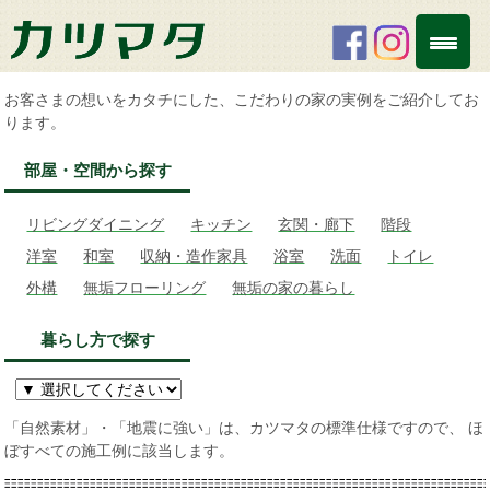
お客さまの想いをカタチにした、こだわりの家の実例をご紹介してお
ります。
部屋・空間から探す
リビングダイニング
キッチン
玄関・廊下
階段
洋室
和室
収納・造作家具
浴室
洗面
トイレ
外構
無垢フローリング
無垢の家の暮らし
暮らし方で探す
「自然素材」・「地震に強い」は、カツマタの標準仕様ですので、 ほ
ぼすべての施工例に該当します。