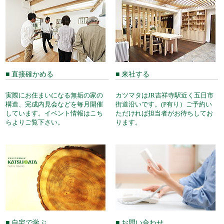
■ 直接確かめる
■ 来社する
実際にお住まいになる無垢の家の
カツマタはJR吉祥寺駅近く五日市
構造、完成内見会などを毎月開催
街道沿いです。(P有り）ご予約い
しています。イベント情報はこち
ただければ担当者がお待ちしてお
らよりご覧下さい。
ります。
■ 自宅で学ぶ
■ お問い合わせ