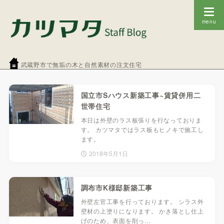
武蔵野市で無垢の木と自然素材の注文住宅
国立市Sハウス新築工事~賃貸併用二
世帯住宅
本日は外壁のラス板張りを行なっておりま
す。 カツマタではラス板もヒノキで施工し
ます。
2018年5月1日
調布市K様邸新築工事
外壁左官工事を行っております。 シラス外
壁材の上塗りになります。 かき落とし仕上
げのため、表面を削っ…