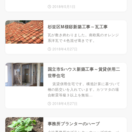
2018年5月1日
杉並区M様邸新築工事～瓦工事
瓦が敷き終わりました。南欧風のオレンジ
系洋瓦で４色混ぜ葺きです。
2018年4月27日
国立市Sハウス新築工事～賃貸併用二
世帯住宅
賃貸併用住宅です。構造計算に基づいて
檜の筋交いを入れています。カツマタの場
合耐震等級３以上を無垢…
2018年4月27日
事務所プランターのハーブ
会社事務所のプランターのハーブです。バ