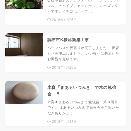
ジル、チャイブ、カモミール、ローズマリ
ーです。イチゴはハーブ…
2018年4月26日
調布市K様邸新築工事
ハーフバスの板張りが完了しました。 青森
ヒバを施工しました。 いい香りに包まれた
お風呂が完成です。
2018年4月26日
木育「まあるいつみき」で木の勉強
会 ８
木育🌲まあるいつみきで勉強会 第８回目
です。 まあるいつみきで勉強会をご覧いた
だきありがとう…
2018年4月24日