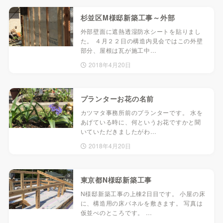
杉並区M様邸新築工事～外部
外部壁面に遮熱透湿防水シートを貼りまし
た。 ４月２２日の構造内見会ではこの外壁
部分、屋根は瓦が施工中…
2018年4月20日
プランターお花の名前
カツマタ事務所前のプランターです。 水を
あげている時に、何というお花ですかと聞
いていただきましたがわ…
2018年4月20日
東京都N様邸新築工事
N様邸新築工事の上棟2日目です。 小屋の床
に、構造用の床パネルを敷きます。 写真は
仮並べのところです。 …