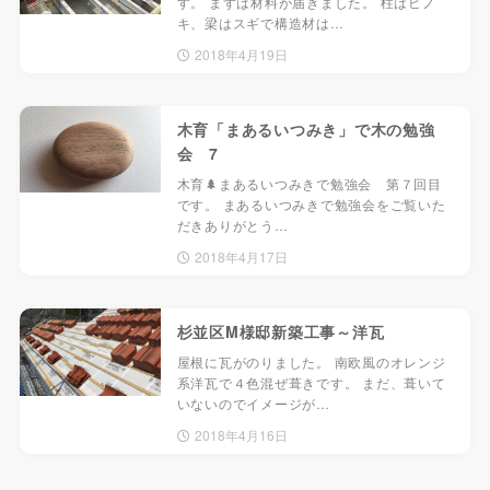
す。 まずは材料が届きました。 柱はヒノ
キ、梁はスギで構造材は…
2018年4月19日
木育「まあるいつみき」で木の勉強
会 7
木育🌲まあるいつみきで勉強会 第７回目
です。 まあるいつみきで勉強会をご覧いた
だきありがとう…
2018年4月17日
杉並区M様邸新築工事～洋瓦
屋根に瓦がのりました。 南欧風のオレンジ
系洋瓦で４色混ぜ葺きです。 まだ、葺いて
いないのでイメージが…
2018年4月16日