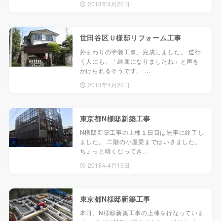
2018年4月20日
世田谷区Ｕ様邸リフォーム工事
外まわりの塗装工事、完成しました。 道行
く人にも、「綺麗になりましたね」と声を
かけられるそうです。 …
2018年4月20日
東京都N様邸新築工事
N様邸新築工事の上棟１日目は無事に終了し
ました。 二階の小屋梁まではいきました。
ちょっと暗くなってき…
2018年4月19日
東京都N様邸新築工事
本日、N様邸新築工事の上棟を行なっていま