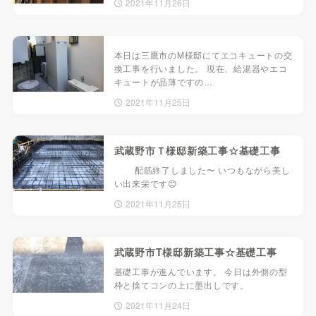
2021年11月26日
本日は三鷹市のM様邸にてエコキュートの交
換工事を行いました。 現在、給湯器やエコ
キュートが品薄ですの…
2021年11月25日
武蔵野市Ｔ様邸新築工事☆基礎工事
配筋終了しました〜 いつもながら美し
い出来栄です😊
2021年11月25日
武蔵野市T様邸新築工事☆基礎工事
基礎工事が進んでいます。 今日は外側の型
枠と捨てコンの上に墨出しです。
2021年11月24日