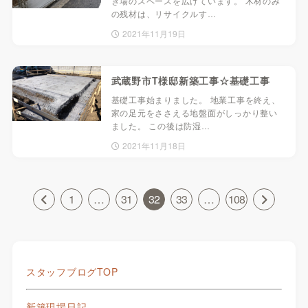
き場のスペースを広げています。 木材のみ
の残材は、リサイクルす…
2021年11月19日
武蔵野市T様邸新築工事☆基礎工事
基礎工事始まりました。 地業工事を終え、
家の足元をささえる地盤面がしっかり整い
ました。 この後は防湿…
2021年11月18日
1
…
31
32
33
…
108
スタッフブログTOP
新築現場日記