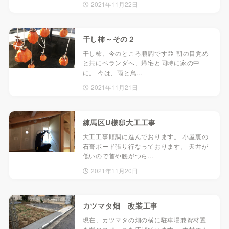
2021年11月22日
干し柿～その２
干し柿、今のところ順調です😊 朝の目覚め
と共にベランダへ、帰宅と同時に家の中
に。 今は、雨と鳥…
2021年11月21日
練馬区U様邸大工工事
大工工事順調に進んでおります。 小屋裏の
石膏ボード張り行なっております。 天井が
低いので首や腰がつら…
2021年11月20日
カツマタ畑 改装工事
現在、カツマタの畑の横に駐車場兼資材置