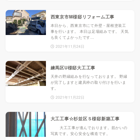
西東京市M様邸リフォーム工事
本日から、西東京市にて外壁・屋根塗装工
事を行います。 本日は足場組みです。 天気
も良くてよかったです…
2021年11月24日
練馬区U様邸大工工事
天井の野縁組みを行なっております。 野縁
が完了しますと建具枠の取り付けを行いま
す。
2021年11月22日
大工工事☆杉並区Ｓ様邸新築工事
大工工事が進んでおります。筋かいの
写真です。安心安全な構造です。