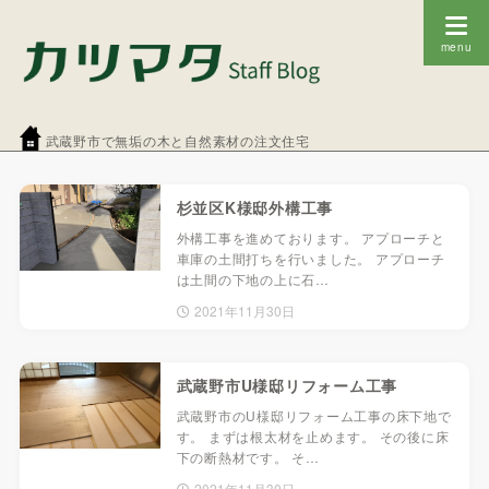
武蔵野市で無垢の木と自然素材の注文住宅
杉並区K様邸外構工事
外構工事を進めております。 アプローチと
車庫の土間打ちを行いました。 アプローチ
は土間の下地の上に石…
2021年11月30日
武蔵野市U様邸リフォーム工事
武蔵野市のU様邸リフォーム工事の床下地で
す。 まずは根太材を止めます。 その後に床
下の断熱材です。 そ…
2021年11月30日