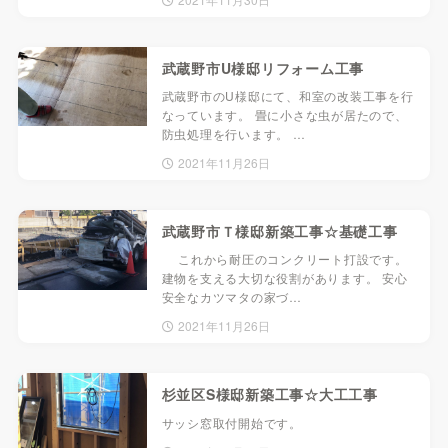
武蔵野市U様邸リフォーム工事
武蔵野市のU様邸にて、和室の改装工事を行
なっています。 畳に小さな虫が居たので、
防虫処理を行います。 …
2021年11月26日
武蔵野市Ｔ様邸新築工事☆基礎工事
これから耐圧のコンクリート打設です。
建物を支える大切な役割があります。 安心
安全なカツマタの家づ…
2021年11月26日
杉並区S様邸新築工事☆大工工事
サッシ窓取付開始です。