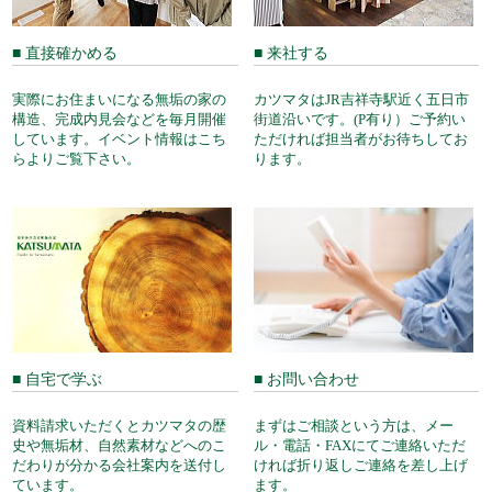
■ 直接確かめる
■ 来社する
実際にお住まいになる無垢の家の
カツマタはJR吉祥寺駅近く五日市
構造、完成内見会などを毎月開催
街道沿いです。(P有り）ご予約い
しています。イベント情報はこち
ただければ担当者がお待ちしてお
らよりご覧下さい。
ります。
■ 自宅で学ぶ
■ お問い合わせ
資料請求いただくとカツマタの歴
まずはご相談という方は、メー
史や無垢材、自然素材などへのこ
ル・電話・FAXにてご連絡いただ
だわりが分かる会社案内を送付し
ければ折り返しご連絡を差し上げ
ています。
ます。