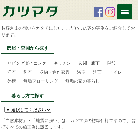
お客さまの想いをカタチにした、こだわりの家の実例をご紹介してお
ります。
部屋・空間から探す
リビングダイニング
キッチン
玄関・廊下
階段
洋室
和室
収納・造作家具
浴室
洗面
トイレ
外構
無垢フローリング
無垢の家の暮らし
暮らし方で探す
「自然素材」・「地震に強い」は、カツマタの標準仕様ですので、 ほ
ぼすべての施工例に該当します。