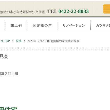
TEL
0422-22-8033
で無垢の木と自然素材の注文住宅
/
施 工 例
お 客 様 の 声
リノベーション
カツマタ
 TOP
投稿
2020年12月20日(日)無垢の家完成内見会
内見会
時間毎各回１組