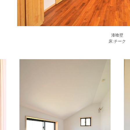
漆喰壁
床:チーク