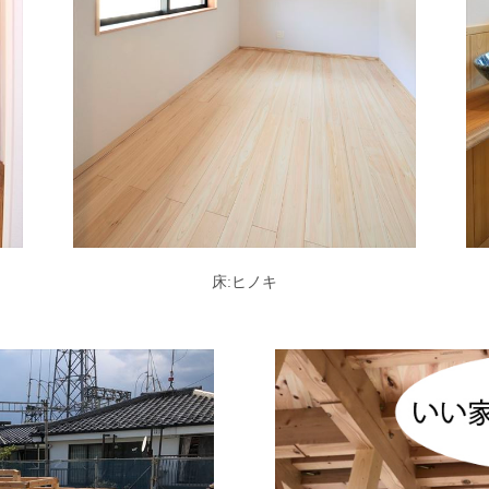
床:ヒノキ