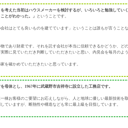
りを考えた当初はハウスメーカーを検討するが、いろいろと勉強してい
うことがわかった。」
ということです。
の会社はとても良いものを建てています」ということは誰もが言うこと
い物であり財産です。それを託す会社が本当に信頼できるかどうか、ど
を実際に見ていただき判断していただきたいと思い、内見会を毎月のよ
の家を確かめていただきたいと思っています。
を母体とし、1967年に武蔵野市吉祥寺に設立した工務店です。
棟一棟お客様のご要望にお応えしながら、人と地球に優しい最新技術を
調していますが、断熱性や構造なども常に最上級を目指しています。