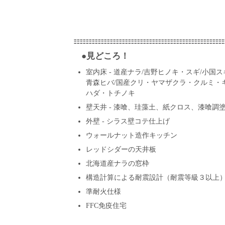
●見どころ！
室内床 - 道産ナラ/吉野ヒノキ・スギ/小国ス
青森ヒバ/国産クリ・ヤマザクラ・クルミ・
ハダ・トチノキ
壁天井 - 漆喰、珪藻土、紙クロス、漆喰調
外壁 - シラス壁コテ仕上げ
ウォールナット造作キッチン
レッドシダーの天井板
北海道産ナラの窓枠
構造計算による耐震設計（耐震等級３以上
準耐火仕様
FFC免疫住宅