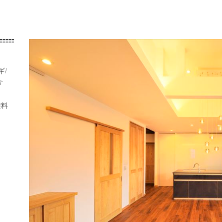
ギ/
キ
塗料
）