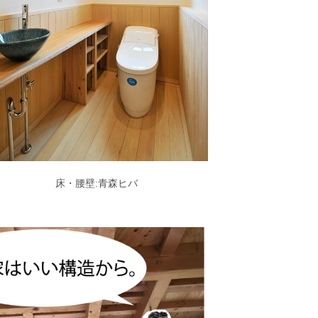
床・腰壁:青森ヒバ