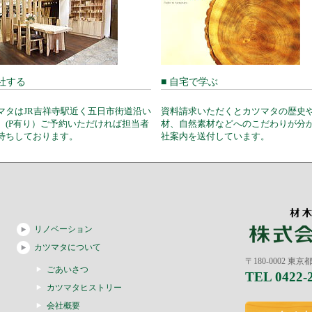
来社する
■ 自宅で学ぶ
マタはJR吉祥寺駅近く五日市街道沿い
資料請求いただくとカツマタの歴史
。(P有り）ご予約いただければ担当者
材、自然素材などへのこだわりが分
待ちしております。
社案内を送付しています。
リノベーション
カツマタについて
〒180-0002 東
ごあいさつ
TEL 0422-
カツマタヒストリー
会社概要