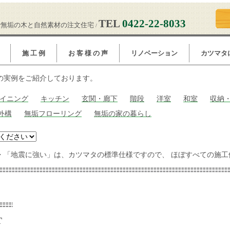
TEL
0422-22-8033
で無垢の木と自然素材の注文住宅
/
施 工 例
お 客 様 の 声
リノベーション
カツマタ
の実例をご紹介しております。
イニング
キッチン
玄関・廊下
階段
洋室
和室
収納
外構
無垢フローリング
無垢の家の暮らし
・「地震に強い」は、カツマタの標準仕様ですので、 ほぼすべての施工
T