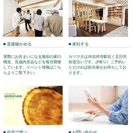
■ 直接確かめる
■ 来社する
実際にお住まいになる無垢の家の
カツマタはJR吉祥寺駅近く五日市
構造、完成内見会などを毎月開催
街道沿いです。(P有り）ご予約い
しています。イベント情報はこち
ただければ担当者がお待ちしてお
らよりご覧下さい。
ります。
■ 自宅で学ぶ
■ お問い合わせ