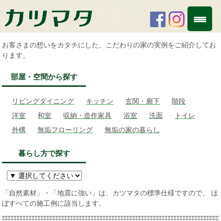
お客さまの想いをカタチにした、こだわりの家の実例をご紹介してお
ります。
部屋・空間から探す
リビングダイニング
キッチン
玄関・廊下
階段
洋室
和室
収納・造作家具
浴室
洗面
トイレ
外構
無垢フローリング
無垢の家の暮らし
暮らし方で探す
「自然素材」・「地震に強い」は、カツマタの標準仕様ですので、 ほ
ぼすべての施工例に該当します。