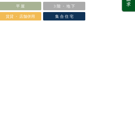
平 屋
3 階 ・ 地 下
賃貸 ・ 店舗併用
集 合 住 宅