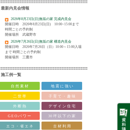
最新内見会情報
2026年8月23日(日)無垢の家 完成内見会
開催日時 2026年8月23日(日) 10:00~15:00まで
時間ごとの予約制
開催場所 武蔵野市
2026年7月26日(日)無垢の家 構造内見会
開催日時 2026年7月26日（日）10:00～15:00入場
まで 時間ごとの予約制
開催場所 三鷹市
施工例一覧
自 然 素 材
地 震 に 強 い
二 世 帯
子 育 て ・ 趣 味
外 断 熱
デ ザ イ ン 住 宅
G E O パ ワ ー
30 坪 以 下 の 家
エ コ ・ 省 エ ネ
古 材 利 用