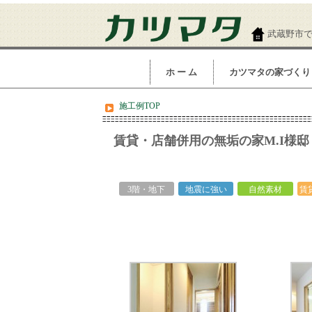
武蔵野市
ホ ー ム
カツマタの家づくり
施工例TOP
賃貸・店舗併用の無垢の家M.I様邸
3階・地下
地震に強い
自然素材
賃