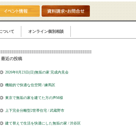
について
オンライン個別相談
最近の投稿
2026年8月23日(日)無垢の家 完成内見会
機能的で快適な住空間 / 練馬区
東京で無垢の家を建てた方の声M様
上下完全分離型2世帯住宅 / 武蔵野市
建て替えで生活を快適にした無垢の家 / 渋谷区