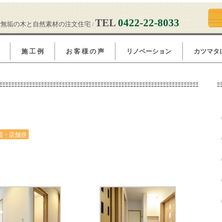
TEL
0422-22-8033
で無垢の木と自然素材の注文住宅
/
施 工 例
お 客 様 の 声
リノベーション
カツマタ
white
貸・店舗併
用