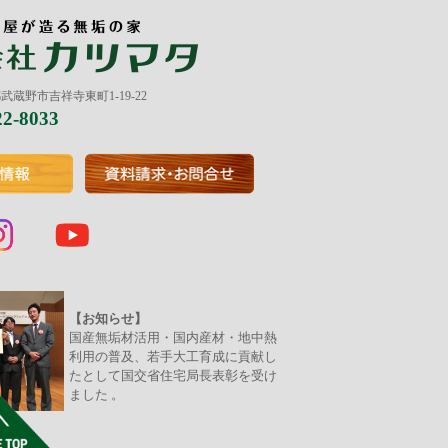
京都武蔵野市吉祥寺東町1-19-22
22-8033
【お知らせ】
国産無垢材活用・国内産材・地中熱
利用の普及、若手大工育成に貢献し
たとして国交省住宅局長表彰を受け
ました 。