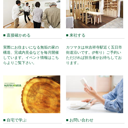
■ 直接確かめる
■ 来社する
実際にお住まいになる無垢の家の
カツマタはJR吉祥寺駅近く五日市
構造、完成内見会などを毎月開催
街道沿いです。(P有り）ご予約い
しています。イベント情報はこち
ただければ担当者がお待ちしてお
らよりご覧下さい。
ります。
■ 自宅で学ぶ
■ お問い合わせ