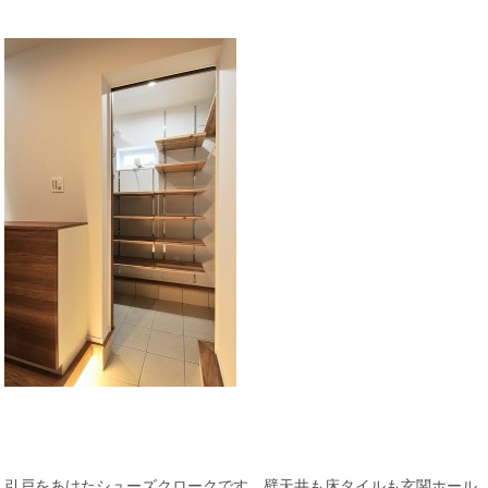
引戸をあけたシューズクロークです。壁天井も床タイルも玄関ホール