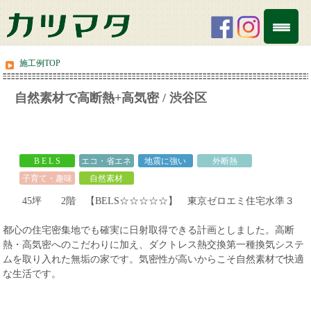
施工例TOP
自然素材で高断熱+高気密 / 渋谷区
white
B E L S
エコ・省エネ
地震に強い
外断熱
子育て・趣味
自然素材
45坪 2階 【BELS☆☆☆☆☆】 東京ゼロエミ住宅水準３
都心の住宅密集地でも確実に日射取得できる計画としました。高断
熱・高気密へのこだわりに加え、ダクトレス熱交換第一種換気システ
ムを取り入れた無垢の家です。気密性が高いからこそ自然素材で快適
な生活です。