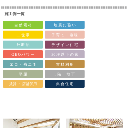
施工例一覧
自 然 素 材
地 震 に 強 い
二 世 帯
子 育 て ・ 趣 味
外 断 熱
デ ザ イ ン 住 宅
G E O パ ワ ー
30 坪 以 下 の 家
エ コ ・ 省 エ ネ
古 材 利 用
平 屋
3 階 ・ 地 下
賃貸 ・ 店舗併用
集 合 住 宅