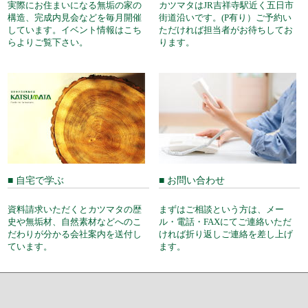
実際にお住まいになる無垢の家の
カツマタはJR吉祥寺駅近く五日市
構造、完成内見会などを毎月開催
街道沿いです。(P有り）ご予約い
しています。イベント情報はこち
ただければ担当者がお待ちしてお
らよりご覧下さい。
ります。
■ 自宅で学ぶ
■ お問い合わせ
資料請求いただくとカツマタの歴
まずはご相談という方は、メー
史や無垢材、自然素材などへのこ
ル・電話・FAXにてご連絡いただ
だわりが分かる会社案内を送付し
ければ折り返しご連絡を差し上げ
ています。
ます。