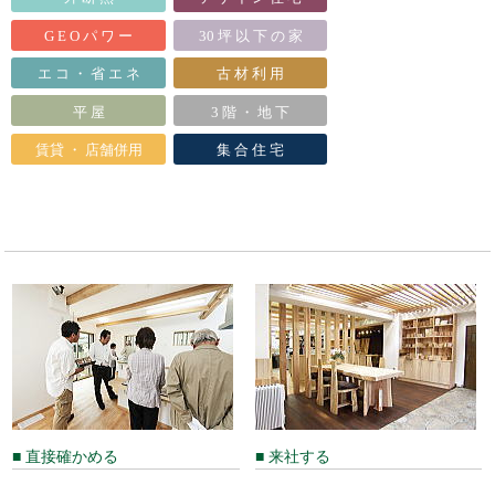
G E O パ ワ ー
30 坪 以 下 の 家
エ コ ・ 省 エ ネ
古 材 利 用
平 屋
3 階 ・ 地 下
賃貸 ・ 店舗併用
集 合 住 宅
■ 直接確かめる
■ 来社する