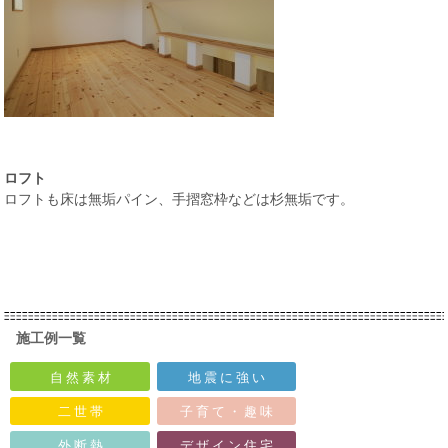
ロフト
ロフトも床は無垢パイン、手摺窓枠などは杉無垢です。
施工例一覧
自 然 素 材
地 震 に 強 い
二 世 帯
子 育 て ・ 趣 味
外 断 熱
デ ザ イ ン 住 宅