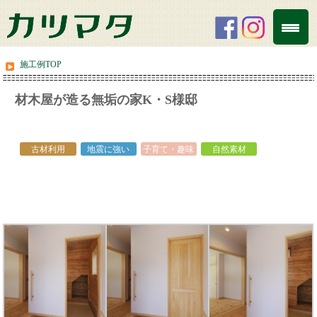
施工例TOP
材木屋が造る無垢の家K・S様邸
white
古材利用
地震に強い
子育て・趣味
自然素材