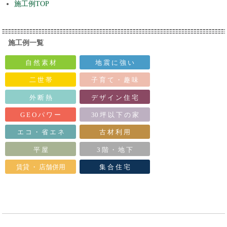
施工例TOP
施工例一覧
自 然 素 材
地 震 に 強 い
二 世 帯
子 育 て ・ 趣 味
外 断 熱
デ ザ イ ン 住 宅
G E O パ ワ ー
30 坪 以 下 の 家
エ コ ・ 省 エ ネ
古 材 利 用
平 屋
3 階 ・ 地 下
賃貸 ・ 店舗併用
集 合 住 宅