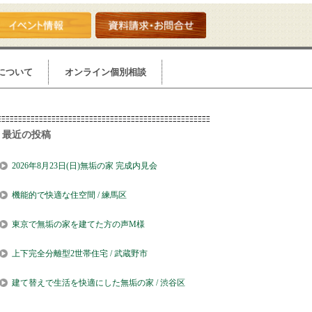
について
オンライン個別相談
最近の投稿
2026年8月23日(日)無垢の家 完成内見会
機能的で快適な住空間 / 練馬区
東京で無垢の家を建てた方の声M様
上下完全分離型2世帯住宅 / 武蔵野市
建て替えで生活を快適にした無垢の家 / 渋谷区