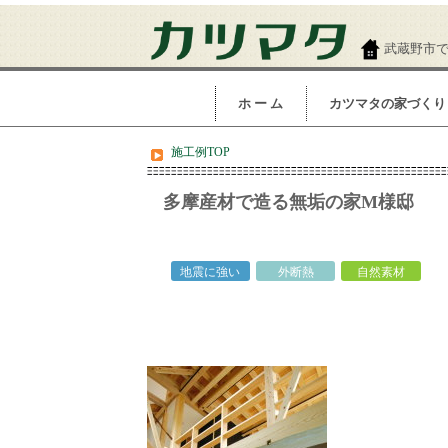
武蔵野市
ホ ー ム
カツマタの家づくり
施工例TOP
多摩産材で造る無垢の家M様邸
wh
地震に強い
外断熱
自然素材