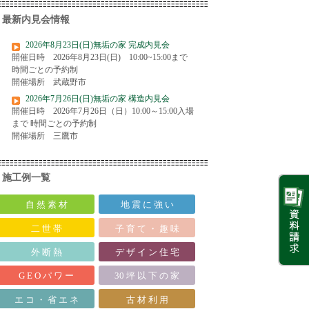
最新内見会情報
2026年8月23日(日)無垢の家 完成内見会
開催日時 2026年8月23日(日) 10:00~15:00まで
時間ごとの予約制
開催場所 武蔵野市
2026年7月26日(日)無垢の家 構造内見会
開催日時 2026年7月26日（日）10:00～15:00入場
まで 時間ごとの予約制
開催場所 三鷹市
施工例一覧
自 然 素 材
地 震 に 強 い
二 世 帯
子 育 て ・ 趣 味
外 断 熱
デ ザ イ ン 住 宅
G E O パ ワ ー
30 坪 以 下 の 家
エ コ ・ 省 エ ネ
古 材 利 用