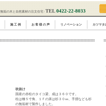
TEL
0422-22-8033
で無垢の木と自然素材の注文住宅
/
施 工 例
お 客 様 の 声
リノベーション
カツマタ
ite
吹抜け
国産の赤松のタイコ梁、成は３６０です。
柱は檜５寸角、１Ｆの床は杉３０㎜、手摺なども杉
の無垢材で製作しました。