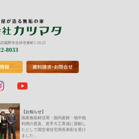
京都武蔵野市吉祥寺東町1-19-22
22-8033
【お知らせ】
国産無垢材活用・国内産材・地中熱
利用の普及、若手大工育成に貢献し
たとして国交省住宅局長表彰を受け
ました 。