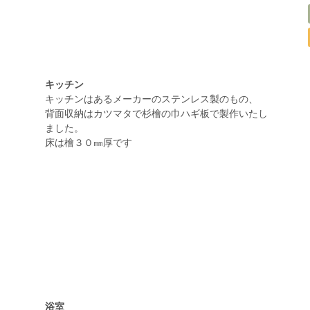
キッチン
キッチンはあるメーカーのステンレス製のもの、
背面収納はカツマタで杉檜の巾ハギ板で製作いたし
ました。
床は檜３０㎜厚です
浴室