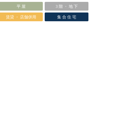
平 屋
3 階 ・ 地 下
賃貸 ・ 店舗併用
集 合 住 宅