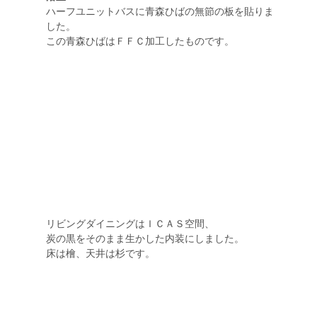
ハーフユニットバスに青森ひばの無節の板を貼りま
した。
この青森ひばはＦＦＣ加工したものです。
リビングダイニングはＩＣＡＳ空間、
炭の黒をそのまま生かした内装にしました。
床は檜、天井は杉です。