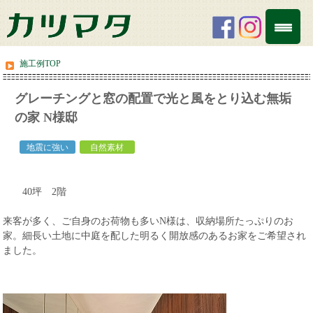
施工例TOP
グレーチングと窓の配置で光と風をとり込む無垢
の家 N様邸
white
地震に強い
自然素材
40坪 2階
来客が多く、ご自身のお荷物も多いN様は、収納場所たっぷりのお
家。細長い土地に中庭を配した明るく開放感のあるお家をご希望され
ました。