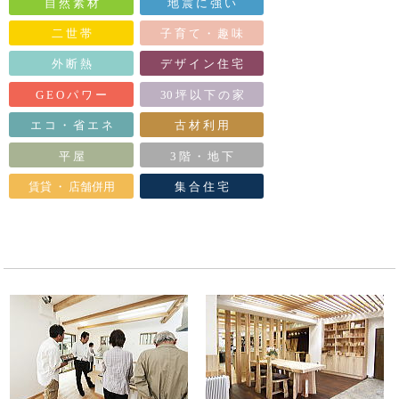
自 然 素 材
地 震 に 強 い
二 世 帯
子 育 て ・ 趣 味
外 断 熱
デ ザ イ ン 住 宅
G E O パ ワ ー
30 坪 以 下 の 家
エ コ ・ 省 エ ネ
古 材 利 用
平 屋
3 階 ・ 地 下
賃貸 ・ 店舗併用
集 合 住 宅