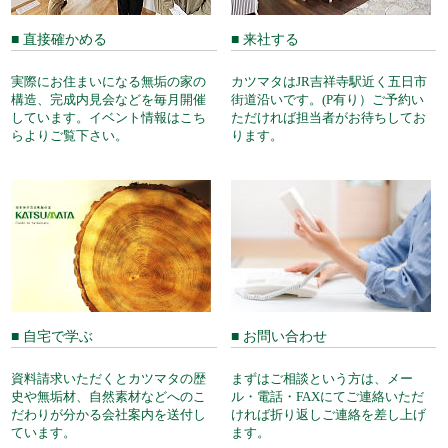
■ 直接確かめる
■ 来社する
実際にお住まいになる無垢の家の
カツマタはJR吉祥寺駅近く五日市
構造、完成内見会などを毎月開催
街道沿いです。(P有り）ご予約い
しています。イベント情報はこち
ただければ担当者がお待ちしてお
らよりご覧下さい。
ります。
■ 自宅で学ぶ
■ お問い合わせ
資料請求いただくとカツマタの歴
まずはご相談という方は、メー
史や無垢材、自然素材などへのこ
ル・電話・FAXにてご連絡いただ
だわりが分かる会社案内を送付し
ければ折り返しご連絡を差し上げ
ています。
ます。