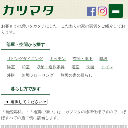
お客さまの想いをカタチにした、こだわりの家の実例をご紹介してお
ります。
部屋・空間から探す
リビングダイニング
キッチン
玄関・廊下
階段
洋室
和室
収納・造作家具
浴室
洗面
トイレ
外構
無垢フローリング
無垢の家の暮らし
暮らし方で探す
「自然素材」・「地震に強い」は、カツマタの標準仕様ですので、 ほ
ぼすべての施工例に該当します。