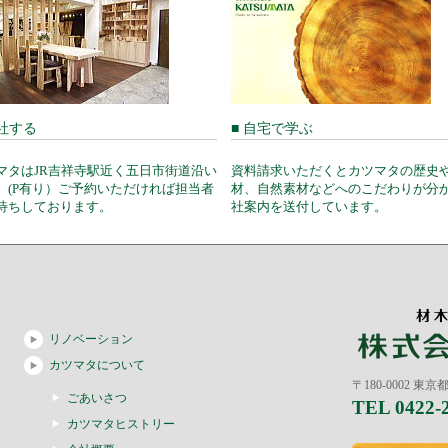
来社する
■ 自宅で学ぶ
マタはJR吉祥寺駅近く五日市街道沿い
資料請求いただくとカツマタの歴史
。(P有り）ご予約いただければ担当者
材、自然素材などへのこだわりが分
待ちしております。
社案内を送付しています。
リノベーション
カツマタについて
〒180-0002 東
ごあいさつ
TEL 0422-
カツマタヒストリー