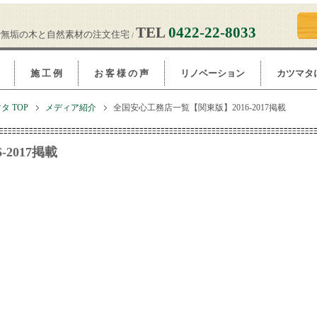
TEL
0422-22-8033
で無垢の木と自然素材の注文住宅
/
施 工 例
お 客 様 の 声
リノベーション
カツマタ
 TOP
メディア紹介
全国安心工務店一覧【関東版】2016-2017掲載
2017掲載