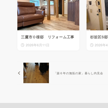
三鷹市Ｏ様邸 リフォーム工事
杉並区S
2026年6月11日
2026年
「築６年の無垢の家」暮らし内見会